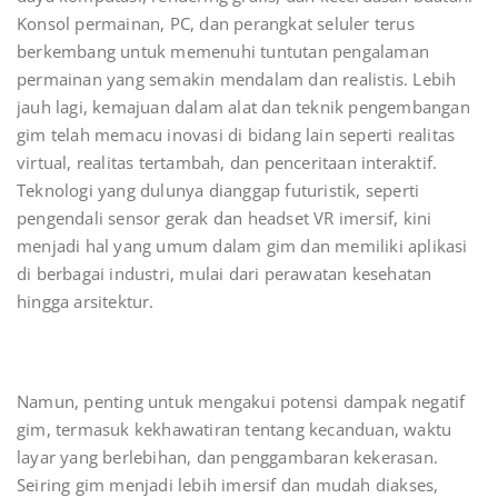
Konsol permainan, PC, dan perangkat seluler terus
berkembang untuk memenuhi tuntutan pengalaman
permainan yang semakin mendalam dan realistis. Lebih
jauh lagi, kemajuan dalam alat dan teknik pengembangan
gim telah memacu inovasi di bidang lain seperti realitas
virtual, realitas tertambah, dan penceritaan interaktif.
Teknologi yang dulunya dianggap futuristik, seperti
pengendali sensor gerak dan headset VR imersif, kini
menjadi hal yang umum dalam gim dan memiliki aplikasi
di berbagai industri, mulai dari perawatan kesehatan
hingga arsitektur.
Namun, penting untuk mengakui potensi dampak negatif
gim, termasuk kekhawatiran tentang kecanduan, waktu
layar yang berlebihan, dan penggambaran kekerasan.
Seiring gim menjadi lebih imersif dan mudah diakses,