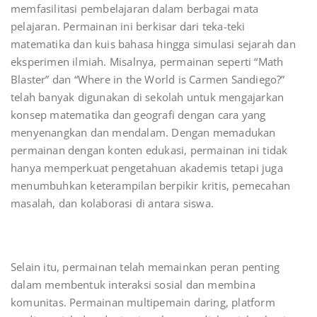
memfasilitasi pembelajaran dalam berbagai mata
pelajaran. Permainan ini berkisar dari teka-teki
matematika dan kuis bahasa hingga simulasi sejarah dan
eksperimen ilmiah. Misalnya, permainan seperti “Math
Blaster” dan “Where in the World is Carmen Sandiego?”
telah banyak digunakan di sekolah untuk mengajarkan
konsep matematika dan geografi dengan cara yang
menyenangkan dan mendalam. Dengan memadukan
permainan dengan konten edukasi, permainan ini tidak
hanya memperkuat pengetahuan akademis tetapi juga
menumbuhkan keterampilan berpikir kritis, pemecahan
masalah, dan kolaborasi di antara siswa.
Selain itu, permainan telah memainkan peran penting
dalam membentuk interaksi sosial dan membina
komunitas. Permainan multipemain daring, platform