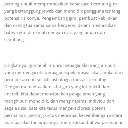
penting untuk mempromosikan kebiasaan bermain gim
yang bertanggung jawab dan mendidik pengguna tentang
potensi risikonya. Pengembang gim, pembuat kebijakan,
dan orang tua sama-sama berperan dalam memastikan
bahwa gim dinikmati dengan cara yang aman dan
seimbang.
Singkatnya, gim telah muncul sebagai alat yang ampuh
yang memengaruhi berbagai aspek masyarakat, mulai dari
pendidikan dan sosialisasi hingga inovasi teknologi.
Dengan memanfaatkan sifat gim yang interaktif dan
imersif, kita dapat menciptakan pengalaman yang
menghibur, mendidik, dan menginspirasi individu dari
segala usia. Saat kita terus mengeksplorasi potensi
permainan, penting untuk mencapai keseimbangan antara
manfaat dan tantangannya, memastikan bahwa permainan