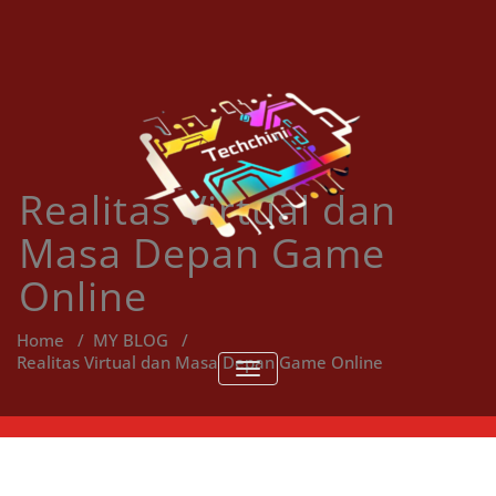
Skip
to
content
Realitas Virtual dan
Masa Depan Game
Online
Home
/
MY BLOG
/
Realitas Virtual dan Masa Depan Game Online
TOGGLE NAVIGATION