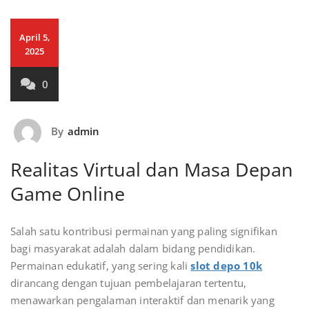
April 5,
2025
0
By
admin
Realitas Virtual dan Masa Depan
Game Online
Salah satu kontribusi permainan yang paling signifikan
bagi masyarakat adalah dalam bidang pendidikan.
Permainan edukatif, yang sering kali
slot depo 10k
dirancang dengan tujuan pembelajaran tertentu,
menawarkan pengalaman interaktif dan menarik yang