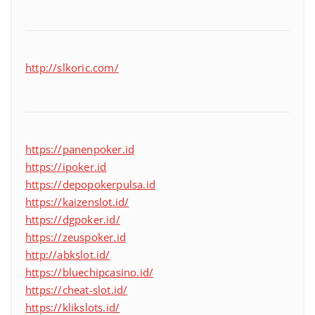
http://slkoric.com/
https://panenpoker.id
https://ipoker.id
https://depopokerpulsa.id
https://kaizenslot.id/
https://dgpoker.id/
https://zeuspoker.id
http://abkslot.id/
https://bluechipcasino.id/
https://cheat-slot.id/
https://klikslots.id/