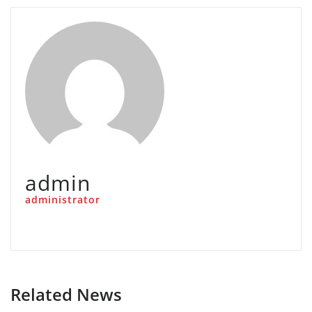
admin
administrator
Related News