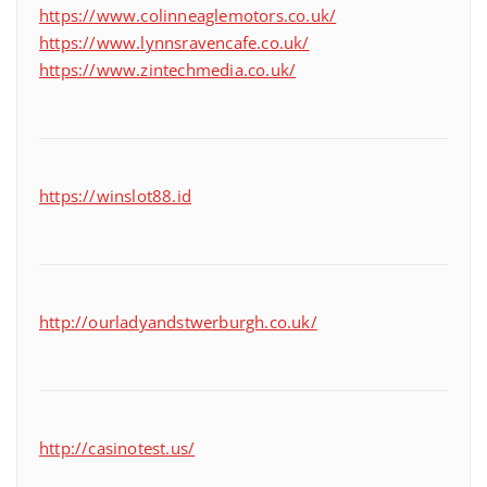
https://www.colinneaglemotors.co.uk/
https://www.lynnsravencafe.co.uk/
https://www.zintechmedia.co.uk/
https://winslot88.id
http://ourladyandstwerburgh.co.uk/
http://casinotest.us/