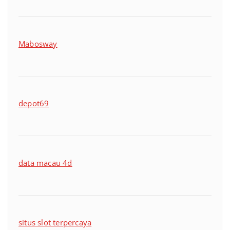
Mabosway
depot69
data macau 4d
situs slot terpercaya