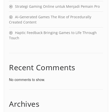
Strategi Gaming Online untuk Menjadi Pemain Pro
AI-Generated Games The Rise of Procedurally
Created Content
Haptic Feedback Bringing Games to Life Through
Touch
Recent Comments
No comments to show.
Archives