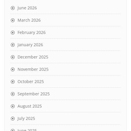
June 2026
March 2026
February 2026
January 2026
December 2025
November 2025
October 2025
September 2025
August 2025
July 2025
June 2025