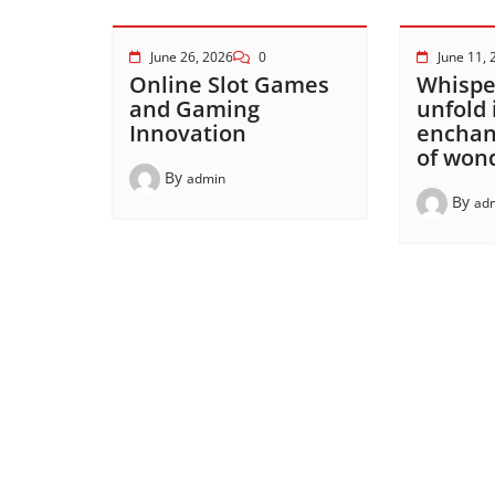
June 26, 2026
0
June 11, 
Online Slot Games
Whispe
and Gaming
unfold 
Innovation
enchan
of won
By
admin
By
ad