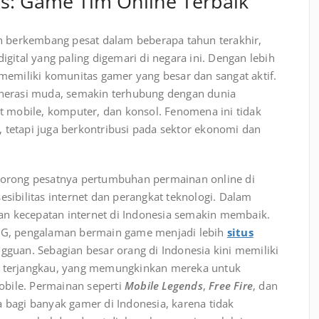
s: Game Tim Online Terbaik
ah berkembang pesat dalam beberapa tahun terakhir,
gital yang paling digemari di negara ini. Dengan lebih
memiliki komunitas gamer yang besar dan sangat aktif.
enerasi muda, semakin terhubung dengan dunia
t mobile, komputer, dan konsol. Fenomena ini tidak
tetapi juga berkontribusi pada sektor ekonomi dan
dorong pesatnya pertumbuhan permainan online di
sibilitas internet dan perangkat teknologi. Dalam
dan kecepatan internet di Indonesia semakin membaik.
5G, pengalaman bermain game menjadi lebih
situs
gguan. Sebagian besar orang di Indonesia kini memiliki
a terjangkau, yang memungkinkan mereka untuk
bile. Permainan seperti
Mobile Legends
,
Free Fire
, dan
 bagi banyak gamer di Indonesia, karena tidak