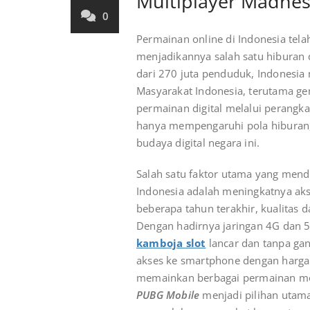
Multiplayer Madnes
0
Permainan online di Indonesia tel
menjadikannya salah satu hiburan di
dari 270 juta penduduk, Indonesia 
Masyarakat Indonesia, terutama g
permainan digital melalui perangka
hanya mempengaruhi pola hiburan, 
budaya digital negara ini.
Salah satu faktor utama yang men
Indonesia adalah meningkatnya akse
beberapa tahun terakhir, kualitas 
Dengan hadirnya jaringan 4G dan 
kamboja slot
lancar dan tanpa gan
akses ke smartphone dengan harg
memainkan berbagai permainan mo
PUBG Mobile
menjadi pilihan utama