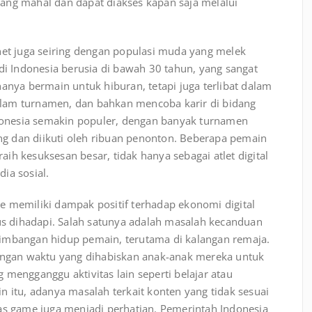
ng mahal dan dapat diakses kapan saja melalui
et juga seiring dengan populasi muda yang melek
di Indonesia berusia di bawah 30 tahun, yang sangat
 hanya bermain untuk hiburan, tetapi juga terlibat dalam
dalam turnamen, dan bahkan mencoba karir di bidang
donesia semakin populer, dengan banyak turnamen
ng dan diikuti oleh ribuan penonton. Beberapa pemain
raih kesuksesan besar, tidak hanya sebagai atlet digital
dia sosial.
 memiliki dampak positif terhadap ekonomi digital
us dihadapi. Salah satunya adalah masalah kecanduan
mbangan hidup pemain, terutama di kalangan remaja.
engan waktu yang dihabiskan anak-anak mereka untuk
mengganggu aktivitas lain seperti belajar atau
ain itu, adanya masalah terkait konten yang tidak sesuai
s game juga menjadi perhatian. Pemerintah Indonesia