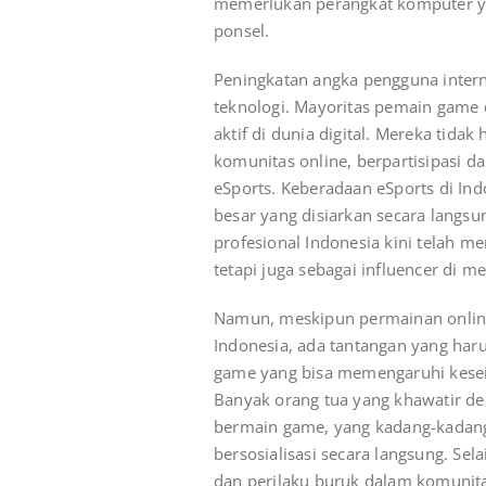
memerlukan perangkat komputer ya
ponsel.
Peningkatan angka pengguna intern
teknologi. Mayoritas pemain game 
aktif di dunia digital. Mereka tidak
komunitas online, berpartisipasi 
eSports. Keberadaan eSports di In
besar yang disiarkan secara langsu
profesional Indonesia kini telah me
tetapi juga sebagai influencer di me
Namun, meskipun permainan online
Indonesia, ada tantangan yang har
game yang bisa memengaruhi kesei
Banyak orang tua yang khawatir d
bermain game, yang kadang-kadang 
bersosialisasi secara langsung. Sel
dan perilaku buruk dalam komunita