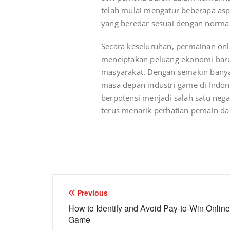
telah mulai mengatur beberapa asp
yang beredar sesuai dengan norm
Secara keseluruhan, permainan onl
menciptakan peluang ekonomi baru
masyarakat. Dengan semakin bany
masa depan industri game di Indone
berpotensi menjadi salah satu nega
terus menarik perhatian pemain d
Post
Previous
navigation
How to Identify and Avoid Pay-to-Win Online
Game