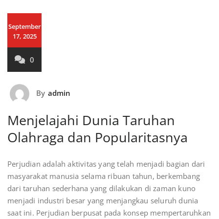
September
17, 2025
0
By
admin
Menjelajahi Dunia Taruhan
Olahraga dan Popularitasnya
Perjudian adalah aktivitas yang telah menjadi bagian dari
masyarakat manusia selama ribuan tahun, berkembang
dari taruhan sederhana yang dilakukan di zaman kuno
menjadi industri besar yang menjangkau seluruh dunia
saat ini. Perjudian berpusat pada konsep mempertaruhkan