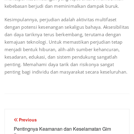
kebebasan berjudi dan meminimalkan dampak buruk.
Kesimpulannya, perjudian adalah aktivitas multifaset
dengan potensi kesenangan sekaligus bahaya. Aksesibilitas
dan daya tariknya terus berkembang, terutama dengan
kemajuan teknologi. Untuk memastikan perjudian tetap
menjadi bentuk hiburan, alih-alih sumber kehancuran,
kesadaran, edukasi, dan sistem pendukung sangatlah
penting. Memahami daya tarik dan risikonya sangat
penting bagi individu dan masyarakat secara keseluruhan.
Post
Previous
navigation
Pentingnya Keamanan dan Keselamatan Gim