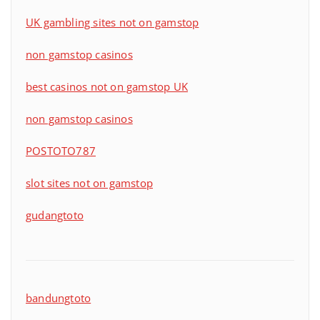
UK gambling sites not on gamstop
non gamstop casinos
best casinos not on gamstop UK
non gamstop casinos
POSTOTO787
slot sites not on gamstop
gudangtoto
bandungtoto