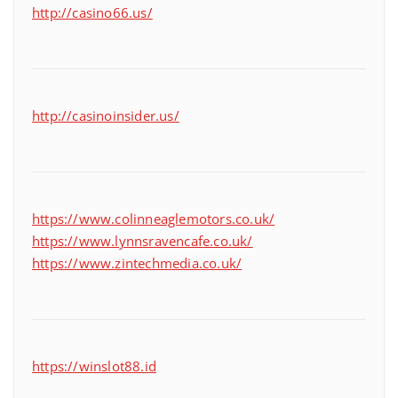
http://casino66.us/
http://casinoinsider.us/
https://www.colinneaglemotors.co.uk/
https://www.lynnsravencafe.co.uk/
https://www.zintechmedia.co.uk/
https://winslot88.id