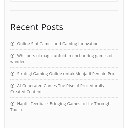
Recent Posts
Online Slot Games and Gaming Innovation
Whispers of magic unfold in enchanting games of
wonder
Strategi Gaming Online untuk Menjadi Pemain Pro
AI-Generated Games The Rise of Procedurally
Created Content
Haptic Feedback Bringing Games to Life Through
Touch