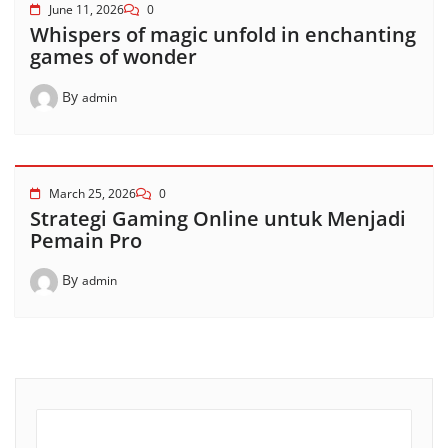
June 11, 2026
0
Whispers of magic unfold in enchanting
games of wonder
By
admin
March 25, 2026
0
Strategi Gaming Online untuk Menjadi
Pemain Pro
By
admin