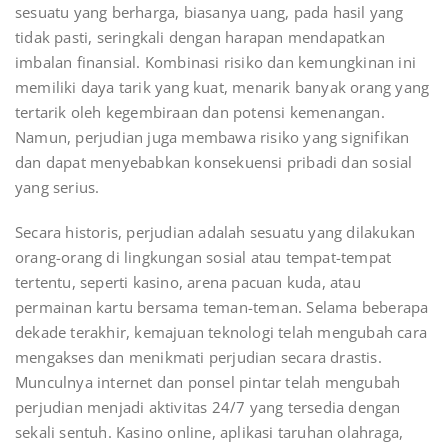
sesuatu yang berharga, biasanya uang, pada hasil yang
tidak pasti, seringkali dengan harapan mendapatkan
imbalan finansial. Kombinasi risiko dan kemungkinan ini
memiliki daya tarik yang kuat, menarik banyak orang yang
tertarik oleh kegembiraan dan potensi kemenangan.
Namun, perjudian juga membawa risiko yang signifikan
dan dapat menyebabkan konsekuensi pribadi dan sosial
yang serius.
Secara historis, perjudian adalah sesuatu yang dilakukan
orang-orang di lingkungan sosial atau tempat-tempat
tertentu, seperti kasino, arena pacuan kuda, atau
permainan kartu bersama teman-teman. Selama beberapa
dekade terakhir, kemajuan teknologi telah mengubah cara
mengakses dan menikmati perjudian secara drastis.
Munculnya internet dan ponsel pintar telah mengubah
perjudian menjadi aktivitas 24/7 yang tersedia dengan
sekali sentuh. Kasino online, aplikasi taruhan olahraga,